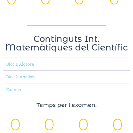
Da
Ho
Mi
Se
ys
urs
nutes
conds
Continguts Int.
Matemàtiques del Científic
Bloc 1: Àlgebra
Bloc 2: Anàlisis
Examen
Temps per l'examen:
0
0
0
0