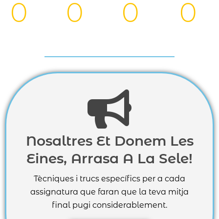
0
0
0
0
Da
Ho
Mi
Se
ys
urs
nutes
conds
Nosaltres Et Donem Les
Eines, Arrasa A La Sele!
Tècniques i trucs específics per a cada
assignatura que faran que la teva mitja
final pugi considerablement.