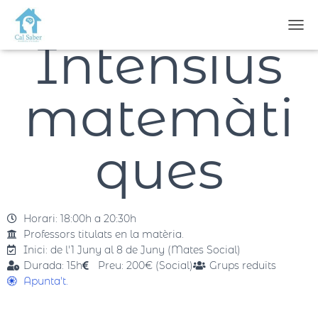
CAN
Intensius
matemàti
ques
Horari: 18:00h a 20:30h
Professors titulats en la matèria.
Inici: de l'1 Juny al 8 de Juny (Mates Social)
Durada: 15h
Preu: 200€ (Social)
Grups reduïts
Apunta't.