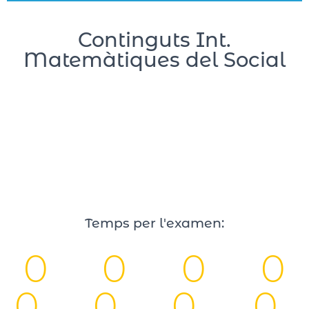
Continguts Int.
Matemàtiques del Social
Temps per l'examen:
0
0
0
0
0
0
0
0